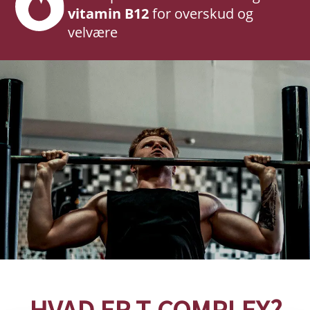
vitamin B12
for overskud og
velvære
HVAD ER T-COMPLEX?