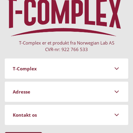
T-Complex er et produkt fra Norwegian Lab AS
CVR-nr: 922 766 533
T-Complex
Om Norwegian Lab
Adresse
Aftalevilkår
Persondatapolitik
Stockrosgatan 3
Kontakt os
681 91 Kristinehamn