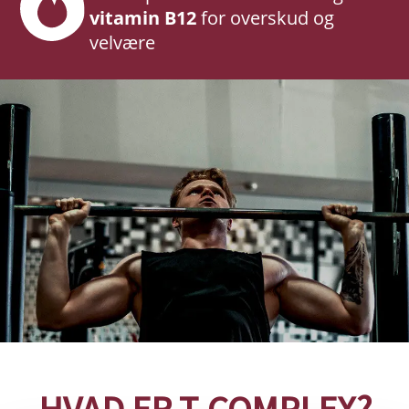
vitamin B12
for overskud og
velvære
HVAD ER T-COMPLEX?