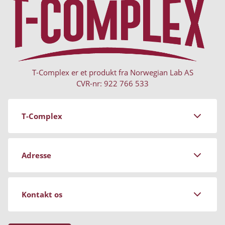
T-Complex er et produkt fra Norwegian Lab AS
CVR-nr: 922 766 533
T-Complex
Om Norwegian Lab
Adresse
Aftalevilkår
Persondatapolitik
Stockrosgatan 3
Kontakt os
681 91 Kristinehamn